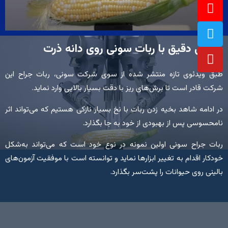
T
Y
I
s
i
w
n
o
u
s
i
l
o
t
t
t
جراحی دقیق با ربات سونی روی دانه ذرت
u
a
t
i
u
g
b
e
e
r
r
طبق ویدئوی تازه منتشر شده از سوی شرکت سونی، ربات جراح این
d
s
a
شرکت قادر است تا برش‌های ریز با دقت بسیار بالایی وارد نماید.
m
e
s
‌در ادامه شاهد بخیه زدن ربات با نخ بسیار نازکی هستیم که می‌تواند اثر
نامحسوسی پس از بهبودی از خود به‌ جا بگذارد.
l
ربات جراح سونی اولین نمونه در نوع خود است که می‌تواند به‌شکل
i
خودکار اقدام به تغییر ابزارها نماید و توانسته است با موفقیت آزمون‌های
بالینی روی حیوانات را پشت‌سر بگذارد.
d
e